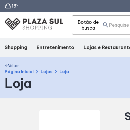
cloud
18°
Botão de
search
busca
Shopping
Entretenimento
Lojas e Restaurant
Mapa Interno
Cinema
Lojas
Voltar
arrow_back
chevron_right
chevron_right
Página Inicial
Lojas
Loja
Loja
Facilidades
Eventos
Alimentação
Como Chegar
Fique por Dentro
Delivery de Aliment
S
Horários