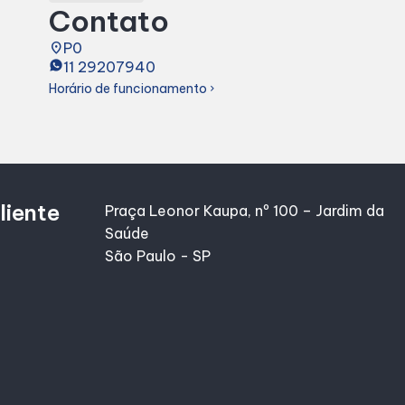
Contato
place
P0
11 29207940
Horário de funcionamento
chevron_right
liente
Praça Leonor Kaupa, nº 100 – Jardim da
Saúde
São Paulo - SP