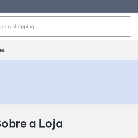
es
ação
obre a Loja