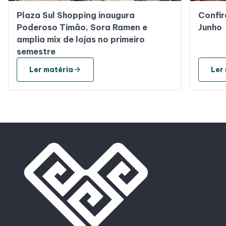
Plaza Sul Shopping inaugura
Confir
Poderoso Timão, Sora Ramen e
Junho
amplia mix de lojas no primeiro
semestre
arrow_forward
Ler matéria
Ler