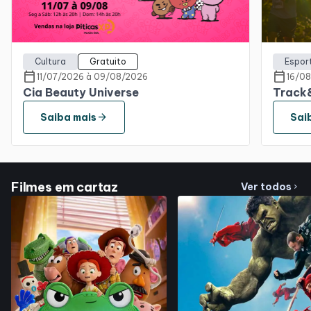
Horários
Entretenimento
Cultura
Gratuito
Espor
calendar_today
calendar_today
11/07/2026 à 09/08/2026
16/0
Cia Beauty Universe
Track&
Cinema
arrow_forward
Saiba mais
Sai
Eventos
Fique por Dentro
Filmes em cartaz
Ver todos
chevron_right
Lojas e Restaurantes
Lojas
Alimentação