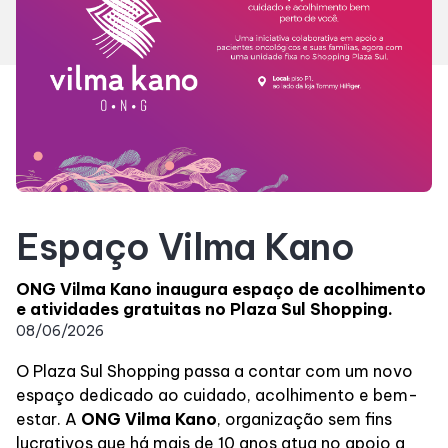
Horários
Entretenimento
Cinema
Eventos
Espaço Vilma Kano
Fique por Dentro
ONG Vilma Kano inaugura espaço de acolhimento
e atividades gratuitas no Plaza Sul Shopping.
08/06/2026
Lojas e Restaurantes
O Plaza Sul Shopping passa a contar com um novo
Lojas
espaço dedicado ao cuidado, acolhimento e bem-
estar. A
ONG Vilma Kano
, organização sem fins
lucrativos que há mais de 10 anos atua no apoio a
Alimentação