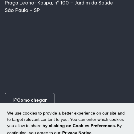
Praça Leonor Kaupa, nº 100 – Jardim da Saúde
São Paulo - SP
ungroup
Como chegar
We use cookies to provide a better experience on our site and
to target relevant content to you. You can enter which cookies
you allow to share
by clicking on Cookies Preferences.
By
continuing, you agree to our
Privacy Notice
.