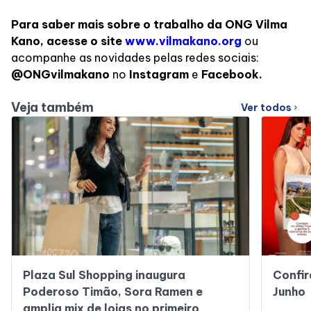
Para saber mais sobre o trabalho da ONG Vilma
Kano, acesse o site
www.vilmakano.org
ou
acompanhe as novidades pelas redes sociais:
@ONGvilmakano
no
Instagram
e
Facebook.
Veja também
Ver todos
chevron_right
Plaza Sul Shopping inaugura
Confir
Poderoso Timão, Sora Ramen e
Junho
amplia mix de lojas no primeiro