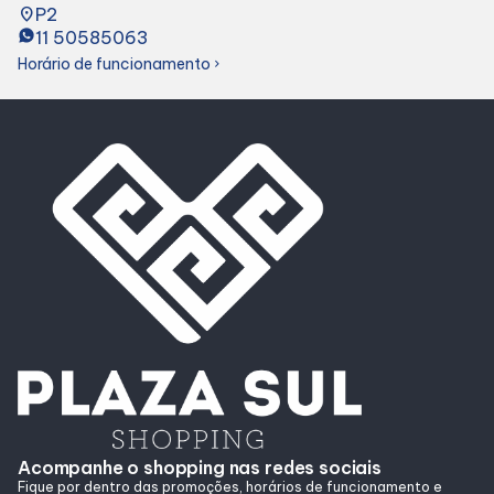
place
P2
11 50585063
Delivery de Alimentação
Horário de funcionamento
chevron_right
Acompanhe o shopping nas redes sociais
Fique por dentro das promoções, horários de funcionamento e