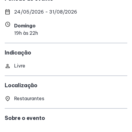
date_range
24/05/2026 - 31/08/2026
Delivery de Alimentação
schedule
Domingo
19h às 22h
Indicação
person
Livre
Localização
location_on
Restaurantes
Sobre o evento