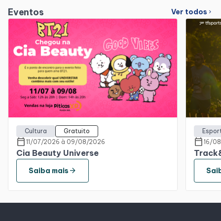
Eventos
Ver todos
chevron_right
Cultura
Gratuito
Espor
calendar_today
calendar_today
11/07/2026 à 09/08/2026
16/0
Cia Beauty Universe
Track&
arrow_forward
Saiba mais
Sai