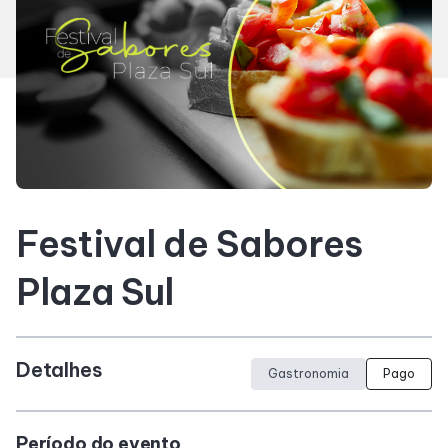
Horários
Entretenimento
Cinema
Eventos
Festival de Sabores
Fique por Dentro
Plaza Sul
Lojas e Restaurantes
Detalhes
Gastronomia
Pago
Lojas
Período do evento
Alimentação