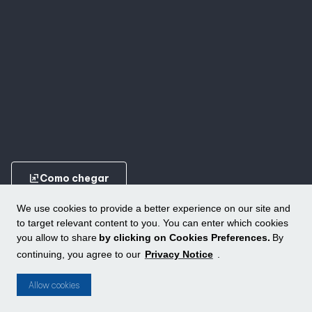
ungroup
Como chegar
We use cookies to provide a better experience on our site and
to target relevant content to you. You can enter which cookies
you allow to share
by clicking on Cookies Preferences.
By
continuing, you agree to our
Privacy Notice
.
Conheça outros shoppings da ALLOS
ungroup
Allow cookies