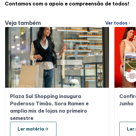
Contamos com o apoio e compreensão de todos!
Veja também
Ver todos
chevron_right
Plaza Sul Shopping inaugura
Confir
Poderoso Timão, Sora Ramen e
Junho
amplia mix de lojas no primeiro
semestre
arrow_forward
Ler matéria
Ler