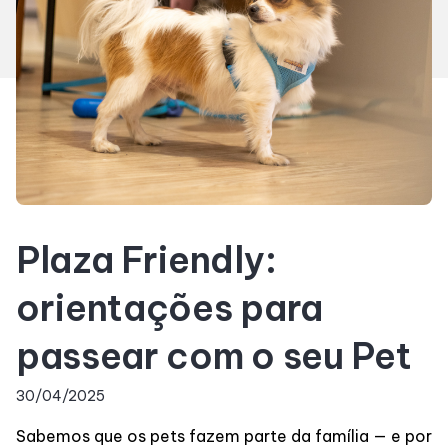
Horários
Entretenimento
Cinema
Eventos
Plaza Friendly:
Fique por Dentro
orientações para
Lojas e Restaurantes
passear com o seu Pet
Lojas
30/04/2025
Sabemos que os pets fazem parte da família — e por
Alimentação